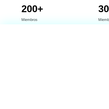
200+
3
Miembros
Miembr
Gnubies
Contenido
Eventos
Proyectos