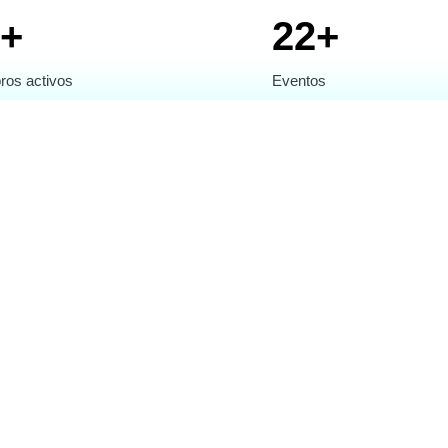
0+
22+
os activos
Eventos