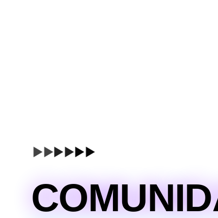
▶▶
▶▶
▶▶
COMUNID