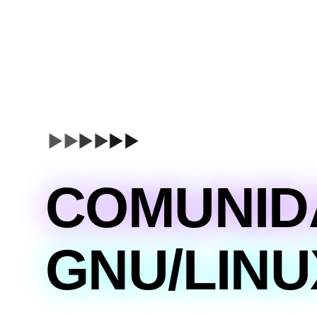
▶▶
▶▶
▶▶
COMUNID
GNU/LINU