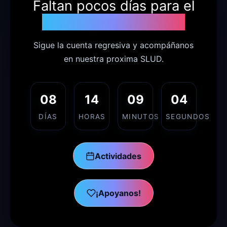
Faltan pocos días para el
18 de agosto de 2026
Sigue la cuenta regresiva y acompáñanos
en nuestra proxima SLUD.
08
14
09
03
DÍAS
HORAS
MINUTOS
SEGUNDOS
Actividades
¡Apoyanos!