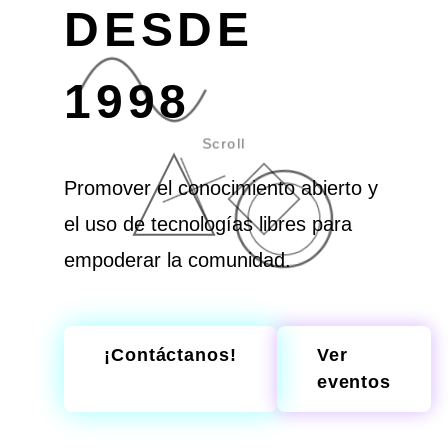
DESDE
1998
Scroll
Promover el conocimiento abierto y
el uso de tecnologías libres para
empoderar la comunidad.
¡Contáctanos!
Ver
eventos